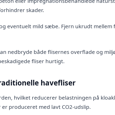
 beton eller impregnationsbehandlede naturs
orhindrer skader.
og eventuelt mild sæbe. Fjern ukrudt mellem f
an nedbryde både flisernes overflade og milj
eskadigede fliser hurtigt.
raditionelle havefliser
 jorden, hvilket reducerer belastningen på kloak
r er produceret med lavt CO2-udslip.