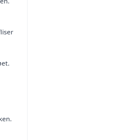
ten.
liser
øet.
ken.