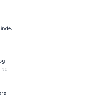
 inde.
 og
r og
ere