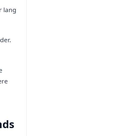
r lang
der.
e
ære
nds