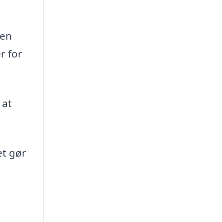
ten
r for
 at
et gør