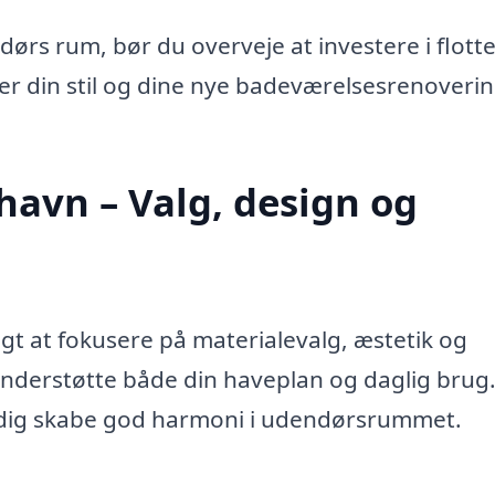
dørs rum, bør du overveje at investere i flott
r din stil og dine nye badeværelsesrenoverin
nhavn – Valg, design og
tigt at fokusere på materialevalg, æstetik og
l understøtte både din haveplan og daglig brug
idig skabe god harmoni i udendørsrummet.